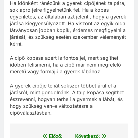
Ha időnként ránézünk a gyerek cipőjének talpára,
sok apró jelre figyelhetünk fel. Ha a kopás
egyenletes, az általában azt jelenti, hogy a gyerek
járása kiegyensúlyozott. Ha viszont az egyik oldal
látványosan jobban kopik, érdemes megfigyelni a
járását, és szükség esetén szakember véleményét
kérni.
A cipő kopása azért is fontos jel, mert segíthet
időben felismerni, ha a cipő már nem megfelelő
méretű vagy formájú a gyerek lábához.
A gyerek cipője tehát sokszor többet árul el a
járásról, mint gondolnánk. A talp kopása segíthet
észrevenni, hogyan terheli a gyermek a lábát, és
hogy szükség van-e változtatásra a
cipőválasztásban.
Előző:
Következő:
Bejegyzés