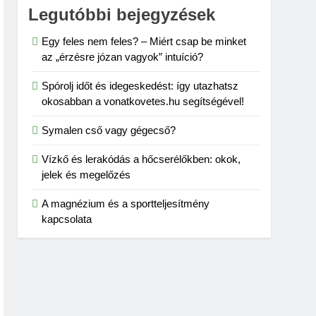
Legutóbbi bejegyzések
Egy feles nem feles? – Miért csap be minket
az „érzésre józan vagyok” intuíció?
Spórolj időt és idegeskedést: így utazhatsz
okosabban a vonatkovetes.hu segítségével!
Symalen cső vagy gégecső?
Vízkő és lerakódás a hőcserélőkben: okok,
jelek és megelőzés
A magnézium és a sportteljesítmény
kapcsolata