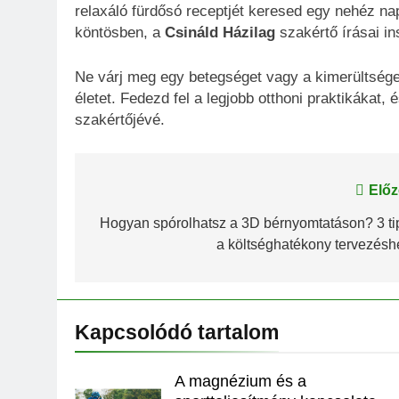
relaxáló fürdősó receptjét keresed egy nehéz na
köntösben, a
Csináld Házilag
szakértő írásai ins
Ne várj meg egy betegséget vagy a kimerültsége
életet. Fedezd fel a legjobb otthoni praktikákat
szakértőjévé.
Bejegyzés
Előz
navigáció
Hogyan spórolhatsz a 3D bérnyomtatáson? 3 ti
a költséghatékony tervezésh
Kapcsolódó tartalom
A magnézium és a