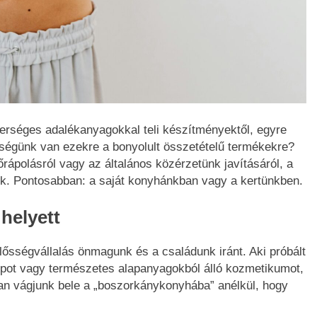
rséges adalékanyagokkal teli készítményektől, egyre
kségünk van ezekre a bonyolult összetételű termékekre?
rápolásról vagy az általános közérzetünk javításáról, a
k. Pontosabban: a saját konyhánkban vagy a kertünkben.
helyett
ősségvállalás önmagunk és a családunk iránt. Aki próbált
rupot vagy természetes alapanyagokból álló kozmetikumot,
yan vágjunk bele a „boszorkánykonyhába” anélkül, hogy