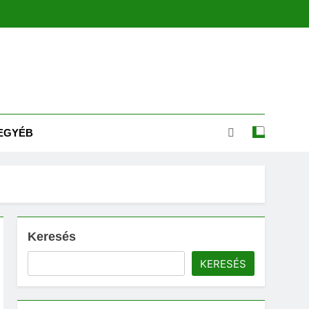
EGYÉB
Keresés
KERESÉS