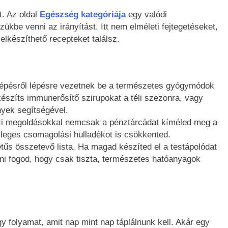
. Az oldal
Egészség kategóriája
egy valódi
kbe venni az irányítást. Itt nem elméleti fejtegetéseket,
elkészíthető recepteket találsz.
lépésről lépésre vezetnek be a természetes gyógymódok
észíts immunerősítő szirupokat a téli szezonra, vagy
yek segítségével.
i megoldásokkal nemcsak a pénztárcádat kíméled meg a
sleges csomagolási hulladékot is csökkented.
tűs összetevő lista. Ha magad készíted el a testápolódat
dni fogod, hogy csak tiszta, természetes hatóanyagok
 folyamat, amit nap mint nap táplálnunk kell. Akár egy