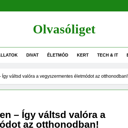
Olvasóliget
ÁLLATOK
DIVAT
ÉLETMÓD
KERT
TECH & IT
Így váltsd valóra a vegyszermentes életmódot az otthonodban!
n – Így váltsd valóra a
ódot az otthonodban!