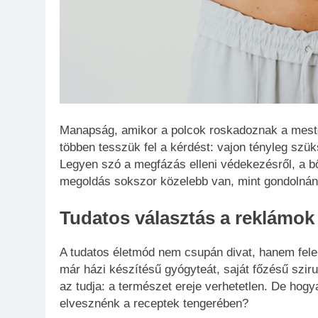
Manapság, amikor a polcok roskadoznak a meste
többen tesszük fel a kérdést: vajon tényleg szü
Legyen szó a megfázás elleni védekezésről, a bő
megoldás sokszor közelebb van, mint gondolnán
Tudatos választás a reklámok 
A tudatos életmód nem csupán divat, hanem felel
már házi készítésű gyógyteát, saját főzésű szi
az tudja: a természet ereje verhetetlen. De hog
elvesznénk a receptek tengerében?