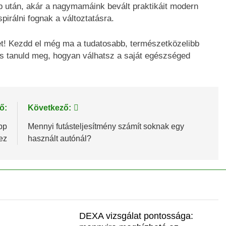
p után, akár a nagymamáink bevált praktikáit modern
pirálni fognak a változtatásra.
t! Kezdd el még ma a tudatosabb, természetközelibb
, és tanuld meg, hogyan válhatsz a saját egészséged
ő:
Következő:
pp
Mennyi futásteljesítmény számít soknak egy
ez
használt autónál?
DEXA vizsgálat pontossága: