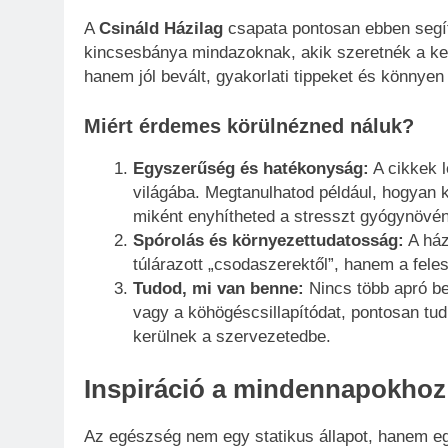
A
Csináld Házilag
csapata pontosan ebben segít
kincsesbánya mindazoknak, akik szeretnék a kezü
hanem jól bevált, gyakorlati tippeket és könnyen 
Miért érdemes körülnézned náluk?
Egyszerűség és hatékonyság:
A cikkek 
világába. Megtanulhatod például, hogyan k
miként enyhítheted a stresszt gyógynövén
Spórolás és környezettudatosság:
A ház
túlárazott „csodaszerektől”, hanem a fele
Tudod, mi van benne:
Nincs több apró be
vagy a köhögéscsillapítódat, pontosan tu
kerülnek a szervezetedbe.
Inspiráció a mindennapokhoz
Az egészség nem egy statikus állapot, hanem egy