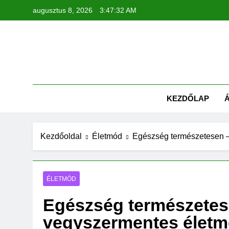
Ugrás
augusztus 8, 2026
3:47:33 AM
a
tartalomra
KEZDŐLAP
Kezdőoldal
Életmód
Egészség természetesen – 
ÉLETMÓD
Egészség természetese
vegyszermentes életm