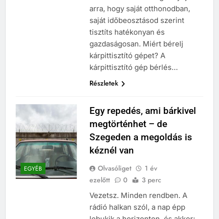
arra, hogy saját otthonodban,
saját időbeosztásod szerint
tisztíts hatékonyan és
gazdaságosan. Miért bérelj
kárpittisztító gépet? A
kárpittisztító gép bérlés…
Részletek
Egy repedés, ami bárkivel
megtörténhet – de
Szegeden a megoldás is
kéznél van
Olvasóliget
1 év
EGYÉB
ezelőtt
0
3 perc
Vezetsz. Minden rendben. A
rádió halkan szól, a nap épp
lebukik a horizonton, és akkor: