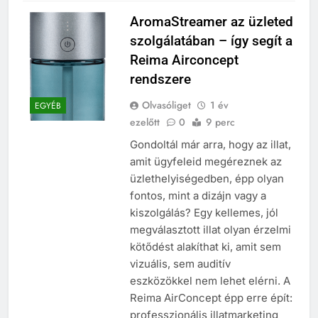
AromaStreamer az üzleted
szolgálatában – így segít a
Reima Airconcept
rendszere
Olvasóliget
1 év
EGYÉB
ezelőtt
0
9 perc
Gondoltál már arra, hogy az illat,
amit ügyfeleid megéreznek az
üzlethelyiségedben, épp olyan
fontos, mint a dizájn vagy a
kiszolgálás? Egy kellemes, jól
megválasztott illat olyan érzelmi
kötődést alakíthat ki, amit sem
vizuális, sem auditív
eszközökkel nem lehet elérni. A
Reima AirConcept épp erre épít:
professzionális illatmarketing