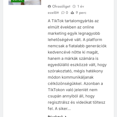
Olvasóliget
1 év
ezelőtt
0
9 perc
A TikTok tartalomgyártás az
elmúlt években az online
marketing egyik legnagyobb
lehetőségévé vált. A platform
nemcsak a fiatalabb generációk
kedvencévé nőtte ki magát,
hanem a márkák számára is
egyedülálló eszközzé vált, hogy
szórakoztató, mégis hatékony
módon kommunikáljanak
célközönségükkel. Azonban a
TikTokon való jelenlét nem
csupán annyiból áll, hogy
regisztrálsz és videókat töltesz
fel. A siker…
Részletek