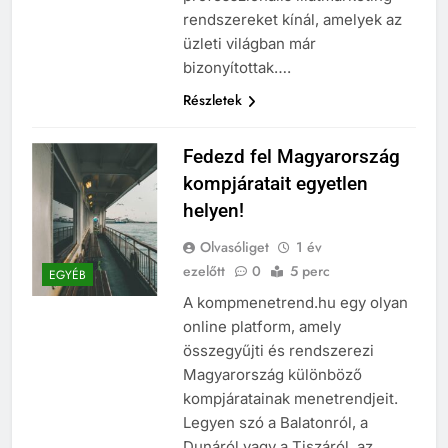
rendszereket kínál, amelyek az
üzleti világban már
bizonyítottak….
Részletek
Fedezd fel Magyarország
kompjáratait egyetlen
helyen!
Olvasóliget
1 év
ezelőtt
0
5 perc
EGYÉB
A kompmenetrend.hu egy olyan
online platform, amely
összegyűjti és rendszerezi
Magyarország különböző
kompjáratainak menetrendjeit.
Legyen szó a Balatonról, a
Dunáról vagy a Tiszáról, az