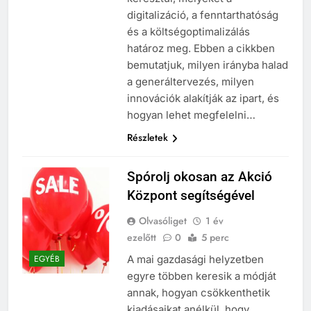
digitalizáció, a fenntarthatóság
és a költségoptimalizálás
határoz meg. Ebben a cikkben
bemutatjuk, milyen irányba halad
a generáltervezés, milyen
innovációk alakítják az ipart, és
hogyan lehet megfelelni…
Részletek
Spórolj okosan az Akció
Központ segítségével
Olvasóliget
1 év
ezelőtt
0
5 perc
A mai gazdasági helyzetben
EGYÉB
egyre többen keresik a módját
annak, hogyan csökkenthetik
kiadásaikat anélkül, hogy