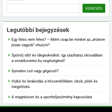
KERESÉS
Legutóbbi bejegyzések
Egy feles nem feles? – Miért csap be minket az „érzésre
józan vagyok” intuíció?
Spórolj időt és idegeskedést: így utazhatsz okosabban
a vonatkovetes.hu segítségével!
Symalen cső vagy gégecső?
Vízkő és lerakódás a hőcserélőkben: okok, jelek és
megelőzés
A magnézium és a sportteljesítmény kapcsolata