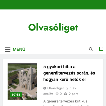
Ugrás
a
tartalomra
Olvasóliget
MENÜ
5 gyakori hiba a
generáltervezés során, és
hogyan kerülhetők el
Olvasóliget
1 év
ezelőtt
0
9 perc
EGYÉB
A generáltervezés kritikus