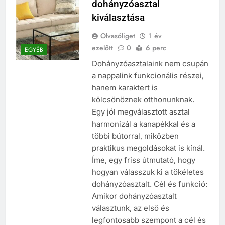
dohányzóasztal
kiválasztása
Olvasóliget
1 év
ezelőtt
0
6 perc
EGYÉB
Dohányzóasztalaink nem csupán
a nappalink funkcionális részei,
hanem karaktert is
kölcsönöznek otthonunknak.
Egy jól megválasztott asztal
harmonizál a kanapékkal és a
többi bútorral, miközben
praktikus megoldásokat is kínál.
Íme, egy friss útmutató, hogy
hogyan válasszuk ki a tökéletes
dohányzóasztalt. Cél és funkció:
Amikor dohányzóasztalt
választunk, az első és
legfontosabb szempont a cél és