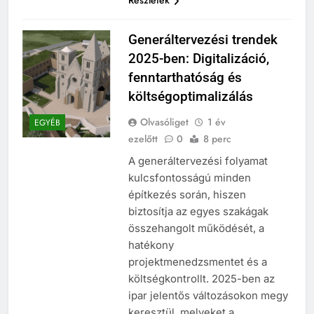
Generáltervezési trendek
2025-ben: Digitalizáció,
fenntarthatóság és
költségoptimalizálás
Olvasóliget
1 év
EGYÉB
ezelőtt
0
8 perc
A generáltervezési folyamat
kulcsfontosságú minden
építkezés során, hiszen
biztosítja az egyes szakágak
összehangolt működését, a
hatékony
projektmenedzsmentet és a
költségkontrollt. 2025-ben az
ipar jelentős változásokon megy
keresztül, melyeket a