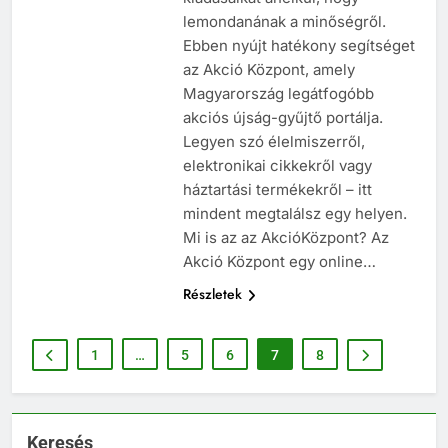
lemondanának a minőségről.
Ebben nyújt hatékony segítséget
az Akció Központ, amely
Magyarország legátfogóbb
akciós újság-gyűjtő portálja.
Legyen szó élelmiszerről,
elektronikai cikkekről vagy
háztartási termékekről – itt
mindent megtalálsz egy helyen.
Mi is az az AkcióKözpont? Az
Akció Központ egy online…
Részletek
1
…
5
6
7
8
Keresés