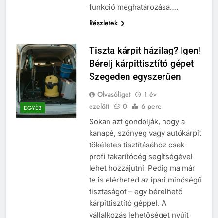
funkció meghatározása….
Részletek
Tiszta kárpit házilag? Igen!
Bérelj kárpittisztító gépet
Szegeden egyszerűen
Olvasóliget
1 év
ezelőtt
0
6 perc
EGYÉB
Sokan azt gondolják, hogy a
kanapé, szőnyeg vagy autókárpit
tökéletes tisztításához csak
profi takarítócég segítségével
lehet hozzájutni. Pedig ma már
te is elérheted az ipari minőségű
tisztaságot – egy bérelhető
kárpittisztító géppel. A
vállalkozás lehetőséget nyújt