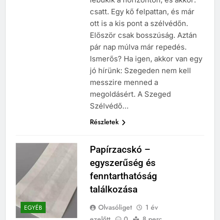
csatt. Egy kő felpattan, és már
ott is a kis pont a szélvédőn.
Először csak bosszúság. Aztán
pár nap múlva már repedés.
Ismerős? Ha igen, akkor van egy
jó hírünk: Szegeden nem kell
messzire menned a
megoldásért. A Szeged
Szélvédő…
Részletek
Papírzacskó –
egyszerűség és
fenntarthatóság
találkozása
Olvasóliget
1 év
EGYÉB
ezelőtt
0
8 perc