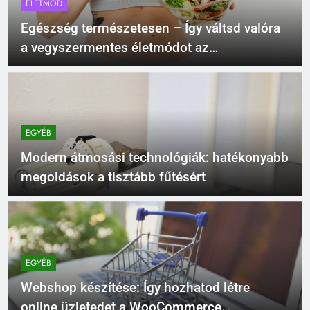
ÉLETMÓD
Egészség természetesen – Így váltsd valóra
a vegyszermentes életmódot az
otthonodban!
EGYÉB
Modern átmosási technológiák: hatékonyabb
megoldások a tisztább fűtésért
EGYÉB
Webshop készítése: Így hozhatod létre
online üzletedet a WooCommerce