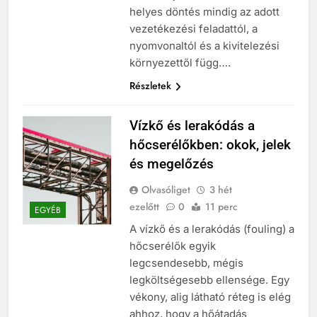
helyes döntés mindig az adott
vezetékezési feladattól, a
nyomvonaltól és a kivitelezési
környezettől függ….
Részletek
Vízkő és lerakódás a
hőcserélőkben: okok, jelek
és megelőzés
Olvasóliget
3 hét
ezelőtt
0
11 perc
EGYÉB
A vízkő és a lerakódás (fouling) a
hőcserélők egyik
legcsendesebb, mégis
legköltségesebb ellensége. Egy
vékony, alig látható réteg is elég
ahhoz, hogy a hőátadás