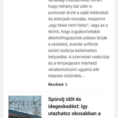
hogy néhány ital után is
pontosan érzik a saját határaikat.
Az elterjedt mondás, miszerint
„egy feles nem feles”, vagy az a
tévhit, hogy a gyakorlottabb
alkoholfogyasztók jobban bírják
a vezetést, évente sofőrök
ezreit sodorja kellemetlen
helyzetbe. A szervezet reakciója
és a ténylegesen mérhető
véralkoholszint ugyanis két
teljesen különálló…
Részletek
Spórolj időt és
idegeskedést: így
utazhatsz okosabban a