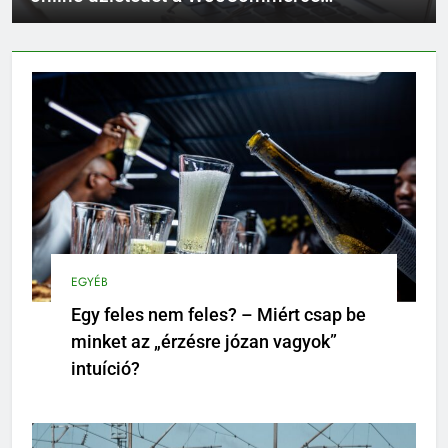
segítségével
EGYÉB
Egy feles nem feles? – Miért csap be
minket az „érzésre józan vagyok”
intuíció?