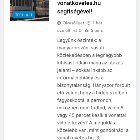
vonatkovetes.hu
segítségével!
TECH & IT
Olvasóliget
1 hét
ezelőtt
0
5 perc
Legyünk őszinték: a
magyarországi vasúti
közlekedésben a legnagyobb
kihívást ritkán maga az utazás
jelenti – sokkal inkább az
információhiány és a
bizonytalanság. Hányszor fordult
elő veled, hogy a hideg szélben
fagyoskodtál a perronon,
miközben nem tudtad, vajon 5
vagy 45 percet késik a vonattal
való érkezés? A megoldás
közelebb van, mint gondolnád: a
vonatkovetes.hu. 3…