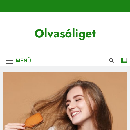
Ugrás
a
tartalomra
Olvasóliget
MENÜ