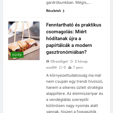
gardróbunkban. Mégis,…
Részletek
Fenntartható és praktikus
csomagolás: Miért
hódítanak újra a
papírtálcák a modern
gasztronómiában?
EGYÉB
Olvasóliget
2 hónap
ezelőtt
0
7 perc
A környezettudatosság ma már
nem csupán egy trendi hívószó,
hanem a sikeres üzleti stratégia
alappillére. Az élelmiszeripar és
a vendéglátás szereplői
különösen nagy nyomás alatt
vannak, hiszen a fogyasztók