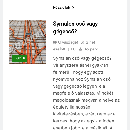
Részletek
Symalen cső vagy
gégecső?
Olvasóliget
2 hét
ezelőtt
0
16 perc
Symalen cső vagy gégecső?
EGYÉB
Villanyszerelésnél gyakran
felmerül, hogy egy adott
nyomvonalhoz Symalen cső
vagy gégecső legyen-e a
megfelelő választás. Mindkét
megoldásnak megvan a helye az
épületvillamossági
kivitelezésben, ezért nem az a
kérdés, hogy az egyik minden
esetben jobb-e a másiknál. A