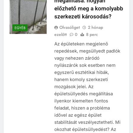
megállítása: hogyan
előzhető meg a komolyabb
szerkezeti károsodás?
Olvasóliget
2 hónap
EGYÉB
ezelőtt
0
8 perc
Az épületeken megjelenő
repedések, megsüllyedt padlók
vagy nehezen záródó
nyílászárók sok esetben nem
egyszerű esztétikai hibák,
hanem komoly szerkezeti
mozgások jelei. Az
épületsüllyedés megállítása
ilyenkor kiemelten fontos
feladat, hiszen a probléma
idővel az egész épület
stabilitását veszélyeztetheti. Mi
okozhat épületsüllyedést? Az