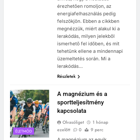
érezhetően romoljon, az
energiafelhasználás pedig
felszökjön. Ebben a cikkben
megnézzük, miért alakul ki a
lerakódás, milyen jelekből
ismerhető fel időben, és mit
tehetünk ellene a mindennapi
üzemeltetés során. Mi a
lerakódás…
Részletek
A magnézium és a
sportteljesítmény
kapcsolata
Olvasóliget
1 hónap
ezelőtt
0
9 perc
ÉLETMÓD
A magnézium az egyik