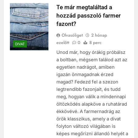
Te már megtaláltad a
hozzád passzoló farmer
fazont?
Olvasóliget
2 hónap
ezelőtt
0
8 perc
DIVAT
Unod már, hogy órákig próbálsz
a boltban, mégsem találod azt az
egyetlen nadrágot, amiben
igazán önmagadnak érzed
magad? Fedezd fel a szezon
legtrendibb fazonjait, és tudd
meg, hogyan válik a mindennapi
öltözködés alapköve a ruhatárad
ékkövévé. A farmernadrág az
örök klasszikus, amely a divat
folyton változó világában is
képes megőrizni állandó helyét a