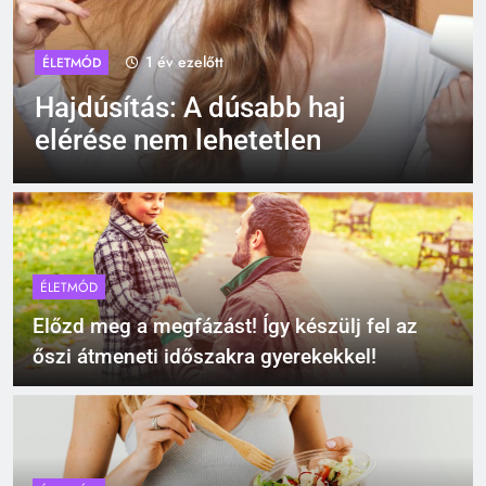
1 év ezelőtt
ÁLLATOK
Jutalomfalat lovaknak –
figyelmesség, ami közelebb
hoz
ÉLETMÓD
Előzd meg a megfázást! Így készülj fel az
őszi átmeneti időszakra gyerekekkel!