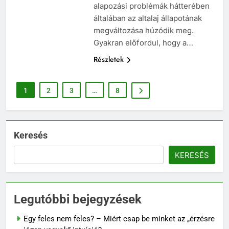
alapozási problémák hátterében
általában az altalaj állapotának
megváltozása húzódik meg.
Gyakran előfordul, hogy a…
Részletek
1
2
3
…
8
Keresés
KERESÉS
Legutóbbi bejegyzések
Egy feles nem feles? – Miért csap be minket az „érzésre