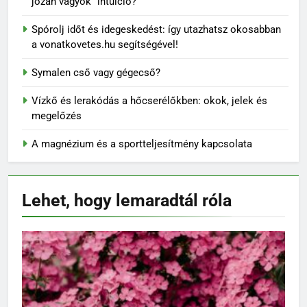
józan vagyok” intuíció?
Spórolj időt és idegeskedést: így utazhatsz okosabban
a vonatkovetes.hu segítségével!
Symalen cső vagy gégecső?
Vízkő és lerakódás a hőcserélőkben: okok, jelek és
megelőzés
A magnézium és a sportteljesítmény kapcsolata
Lehet, hogy lemaradtál
róla
KERT