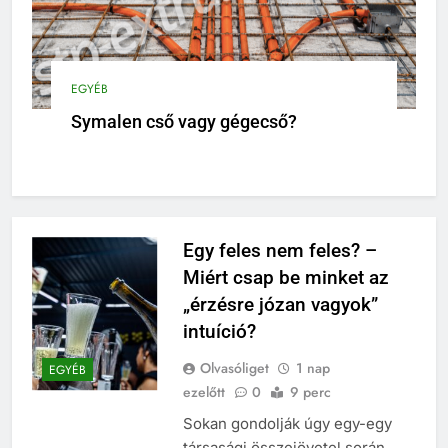
EGYÉB
Symalen cső vagy gégecső?
Egy feles nem feles? –
Miért csap be minket az
„érzésre józan vagyok”
intuíció?
Olvasóliget
1 nap
EGYÉB
ezelőtt
0
9 perc
Sokan gondolják úgy egy-egy
társasági összejövetel során,