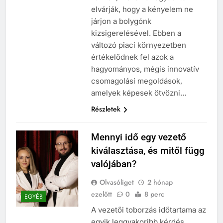
elvárják, hogy a kényelem ne
járjon a bolygónk
kizsigerelésével. Ebben a
változó piaci környezetben
értékelődnek fel azok a
hagyományos, mégis innovatív
csomagolási megoldások,
amelyek képesek ötvözni…
Részletek
Mennyi idő egy vezető
kiválasztása, és mitől függ
valójában?
Olvasóliget
2 hónap
ezelőtt
0
8 perc
EGYÉB
A vezetői toborzás időtartama az
egyik leggyakoribb kérdés,