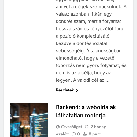
amivel a cégek szembesülnek. A
válasz azonban ritkán egy
konkrét szám, mert a folyamat
hossza számos tényezőtől függ,
a pozíció komplexitásától
kezdve a döntéshozatal
sebességéig. Általánosságban
elmondható, hogy a vezetői
toborzás nem gyors folyamat, és
nem is az a célja, hogy az
legyen. A valódi cél az,…
Részletek
Backend: a weboldalak
láthatatlan motorja
Olvasóliget
2 hónap
ezelőtt
0
8 perc